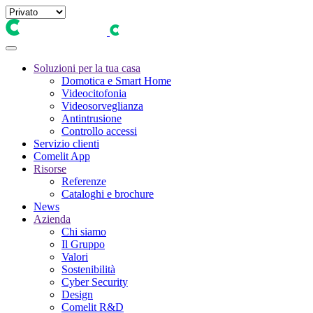
Soluzioni per la tua casa
Domotica e Smart Home
Videocitofonia
Videosorveglianza
Antintrusione
Controllo accessi
Servizio clienti
Comelit App
Risorse
Referenze
Cataloghi e brochure
News
Azienda
Chi siamo
Il Gruppo
Valori
Sostenibilità
Cyber Security
Design
Comelit R&D