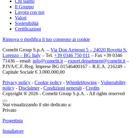
Chi siamo
Il Gruppo
Lavora con noi
Valori
Sostenibilità
Certificazioni
Rinnova o modifica il tuo consenso ai cookie
Comelit Group S.p.A. –
Via Don Arrigoni 5 – 24020 Rovetta S.
Lorenzo – BG Italy
– Tel.
+39 0346 750 011
– Fax +39 0346
71436 – email:
info@comelit.it
–
export.department@comelit.it
–
P.IVA/C.F./Reg. Imprese BG 01546400167 – R.E.A. 216249 –
Capitale Sociale € 3.000.000,00
Privacy policy
-
Cookie policy
-
Whistleblowing
-
Vulnerability
policy
-
Disclaimer
-
Condizioni generali
-
Credits
Copyright ® 2026 - Comelit Group S.p.A. - All rights reserved
Stai visualizzando il sito dedicato a:
Privato
Progettista
Installatore