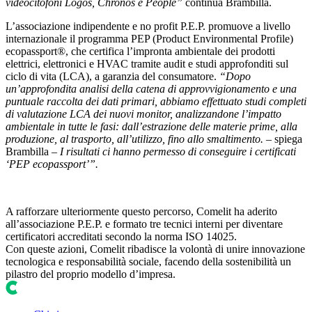
videocitofoni Logos, Chronos e People”
continua Brambilla.
L’associazione indipendente e no profit P.E.P. promuove a livello
internazionale il programma
PEP (Product Environmental Profile)
ecopassport®
, che certifica l’impronta ambientale dei prodotti
elettrici, elettronici e HVAC tramite audit e studi approfonditi sul
ciclo di vita (LCA), a garanzia del consumatore.
“Dopo
un’approfondita analisi della catena di approvvigionamento e una
puntuale raccolta dei dati primari, abbiamo effettuato studi completi
di valutazione LCA dei nuovi monitor, analizzandone l’impatto
ambientale in tutte le fasi: dall’estrazione delle materie prime, alla
produzione, al trasporto, all’utilizzo, fino allo smaltimento.
– spiega
Brambilla –
I risultati ci hanno permesso di conseguire i certificati
‘PEP ecopassport’”.
A rafforzare ulteriormente questo percorso, Comelit ha aderito
all’associazione P.E.P. e formato tre tecnici interni per diventare
certificatori accreditati
secondo la norma ISO 14025.
Con queste azioni, Comelit ribadisce la volontà di unire innovazione
tecnologica e responsabilità sociale, facendo della sostenibilità un
pilastro del proprio modello d’impresa.