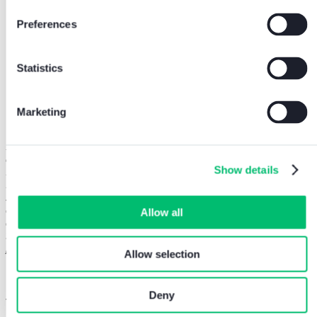
Preferences
Statistics
Marketing
“
Tra le principali novità di questa edizione – spiega
Jacopo
Brambilla, Regulatory Affair di Comelit Group
– c’è la doppia
analisi di materialità, che Comelit ha integrato per anticipare futuri
Show details
requisiti normativi e che ci ha consentito di individuare impatti,
rischi e opportunità legati alla sostenibilità. L’aspetto più
significativo è come il nostro Gruppo si stia muovendo con grande
coerenza sulla strada intrapresa, attraverso un coinvolgimento
Allow all
attivo di tutti i collaboratori, sia nella raccolta dei dati, sia
nell’attuazione di iniziative concrete per migliorare le nostre
performance
”
Allow selection
Deny
Jacopo Brambilla,
Regulatory Affair di Comelit Group