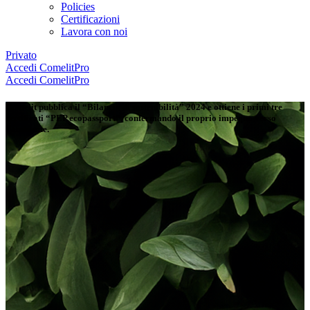
Policies
Certificazioni
Lavora con noi
Privato
Accedi
ComelitPro
Accedi
ComelitPro
Comelit
pubblica il
“Bilancio di sostenibilità”
2024
e ottiene i primi tre
certificati
“PEP ecopassport”
,
confermando il proprio impegno verso
l’ambiente
.