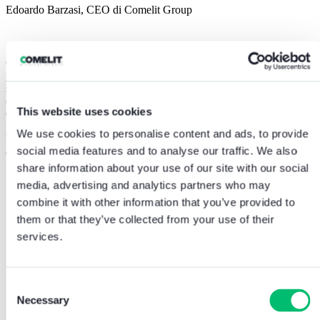
Edoardo Barzasi,
CEO di Comelit Group
Così
Edoardo Barzasi, CEO di Comelit Group,
commenta la
pubblicazione del nuovo
“Bilancio di sostenibilità 2024”
, redatto
secondo gli standard internazionali del Global Reporting Initiative
(GRI) e quelli europei dell’European Financial Reporting Advisory
This website uses cookies
Group (EFRAG).
We use cookies to personalise content and ads, to provide
Un documento ampio e dettagliato, che analizza le performance
social media features and to analyse our traffic. We also
ambientali, sociali e di governance di tutte le società del Gruppo.
share information about your use of our site with our social
media, advertising and analytics partners who may
combine it with other information that you’ve provided to
them or that they’ve collected from your use of their
services.
Consent
Necessary
Selection