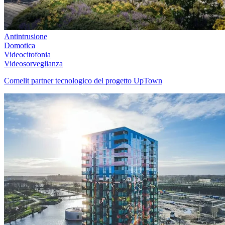
Antintrusione
Domotica
Videocitofonia
Videosorveglianza
Comelit partner tecnologico del progetto UpTown