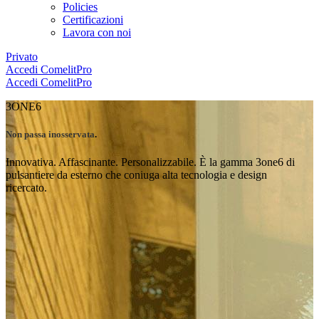
Policies
Certificazioni
Lavora con noi
Privato
Accedi
ComelitPro
Accedi
ComelitPro
3ONE6
Non passa inosservata
.
Innovativa. Affascinante. Personalizzabile. È la gamma 3one6 di
pulsantiere da esterno che coniuga alta tecnologia e design
ricercato.