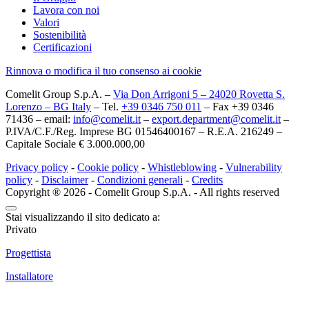
Lavora con noi
Valori
Sostenibilità
Certificazioni
Rinnova o modifica il tuo consenso ai cookie
Comelit Group S.p.A. –
Via Don Arrigoni 5 – 24020 Rovetta S.
Lorenzo – BG Italy
– Tel.
+39 0346 750 011
– Fax +39 0346
71436 – email:
info@comelit.it
–
export.department@comelit.it
–
P.IVA/C.F./Reg. Imprese BG 01546400167 – R.E.A. 216249 –
Capitale Sociale € 3.000.000,00
Privacy policy
-
Cookie policy
-
Whistleblowing
-
Vulnerability
policy
-
Disclaimer
-
Condizioni generali
-
Credits
Copyright ® 2026 - Comelit Group S.p.A. - All rights reserved
Stai visualizzando il sito dedicato a:
Privato
Progettista
Installatore