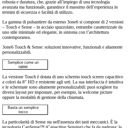
robusta e duratura,
che, grazie all’impiego di una tecnologia
avanzata ma funzionale, garantisce il massimo dell’esperienza in
termini di
sicurezza
e
facilità di utilizzo
.
La gamma di pulsantiere da esterno 3one6 si compone di 2 versioni
–
Touch
e
Sense
– in acciaio spazzolato, entrambe caratterizzate da
uno stile minimale ed elegante, in sintonia con l’architettura
contemporanea.
3one6 Touch & Sense: soluzioni innovative, funzionali e altamente
personalizzabili.
Semplice come un
tablet
La versione Touch è dotata di uno schermo touch screen capacitivo
a colori da 8” HD e resistente agli urti. La sua interfaccia è intuitiva
e le schermate sono altamente personalizzabili: puoi scegliere tra
diversi layout per impostare, per esempio, la welcome picture
oppure la modalità di gestione della chiamata.
Basta un semplice
tocco
La particolarità di Sense sta nell'assenza dei tasti meccanici. È la
tecnologia CapSense™ (Capacitive Sensing) che fa da padrona: la