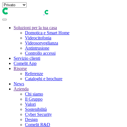
Soluzioni per la tua casa
Domotica e Smart Home
Videocitofonia
Videosorveglianza
Antintrusione
Controllo accessi
Servizio clienti
Comelit App
Risorse
Referenze
Cataloghi e brochure
News
Azienda
Chi siamo
Il Gruppo
Valori
Sostenibilità
Cyber Security
Design
Comelit R&D