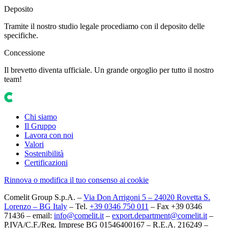
Deposito
Tramite il nostro studio legale procediamo con il deposito delle
specifiche.
Concessione
Il brevetto diventa ufficiale. Un grande orgoglio per tutto il nostro
team!
Chi siamo
Il Gruppo
Lavora con noi
Valori
Sostenibilità
Certificazioni
Rinnova o modifica il tuo consenso ai cookie
Comelit Group S.p.A. –
Via Don Arrigoni 5 – 24020 Rovetta S.
Lorenzo – BG Italy
– Tel.
+39 0346 750 011
– Fax +39 0346
71436 – email:
info@comelit.it
–
export.department@comelit.it
–
P.IVA/C.F./Reg. Imprese BG 01546400167 – R.E.A. 216249 –