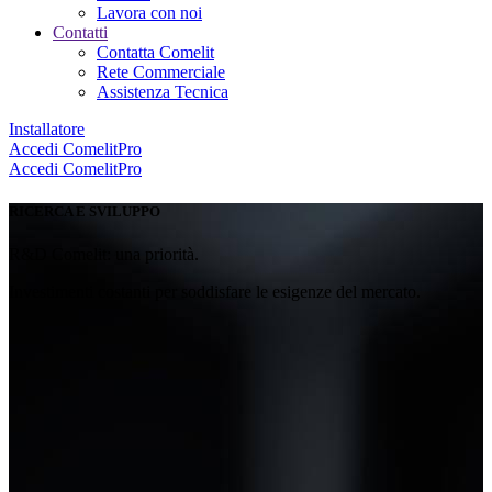
Lavora con noi
Contatti
Contatta Comelit
Rete Commerciale
Assistenza Tecnica
Installatore
Accedi
ComelitPro
Accedi
ComelitPro
RICERCA E SVILUPPO
R&D Comelit: una priorità
.
Investimenti costanti per soddisfare le esigenze del mercato.