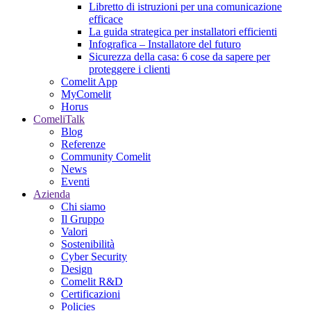
Libretto di istruzioni per una comunicazione
efficace
La guida strategica per installatori efficienti
Infografica – Installatore del futuro
Sicurezza della casa: 6 cose da sapere per
proteggere i clienti
Comelit App
MyComelit
Horus
ComeliTalk
Blog
Referenze
Community Comelit
News
Eventi
Azienda
Chi siamo
Il Gruppo
Valori
Sostenibilità
Cyber Security
Design
Comelit R&D
Certificazioni
Policies