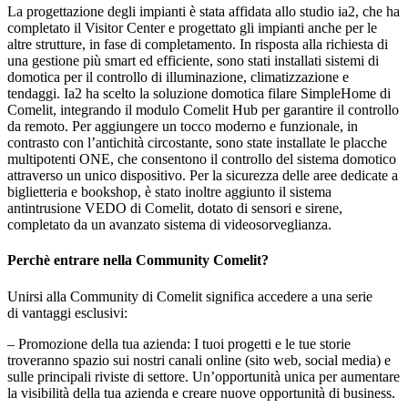
La progettazione degli impianti è stata affidata allo studio ia2, che ha
completato il Visitor Center e progettato gli impianti anche per le
altre strutture, in fase di completamento. In risposta alla richiesta di
una gestione più smart ed efficiente, sono stati installati sistemi di
domotica per il controllo di illuminazione, climatizzazione e
tendaggi. Ia2 ha scelto la soluzione
domotica filare SimpleHome
di
Comelit, integrando il modulo
Comelit Hub
per garantire il controllo
da remoto. Per aggiungere un tocco moderno e funzionale, in
contrasto con l’antichità circostante, sono state installate le
placche
multipotenti ONE
, che consentono il controllo del sistema domotico
attraverso un unico dispositivo. Per la sicurezza delle aree dedicate a
biglietteria e bookshop, è stato inoltre aggiunto il
sistema
antintrusione VEDO
di Comelit, dotato di sensori e sirene,
completato da un
avanzato sistema di videosorveglianza
.
Perchè entrare nella
Community
Comelit?
Unirsi alla
Community
di Comelit significa accedere a una serie
di
vantaggi esclusivi
:
–
Promozione della tua azienda
: I tuoi progetti e le tue storie
troveranno spazio sui nostri canali online (sito web, social media) e
sulle principali riviste di settore. Un’opportunità unica per aumentare
la visibilità della tua azienda e creare nuove opportunità di business.