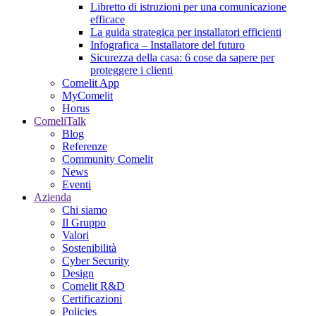
Libretto di istruzioni per una comunicazione
efficace
La guida strategica per installatori efficienti
Infografica – Installatore del futuro
Sicurezza della casa: 6 cose da sapere per
proteggere i clienti
Comelit App
MyComelit
Horus
ComeliTalk
Blog
Referenze
Community Comelit
News
Eventi
Azienda
Chi siamo
Il Gruppo
Valori
Sostenibilità
Cyber Security
Design
Comelit R&D
Certificazioni
Policies