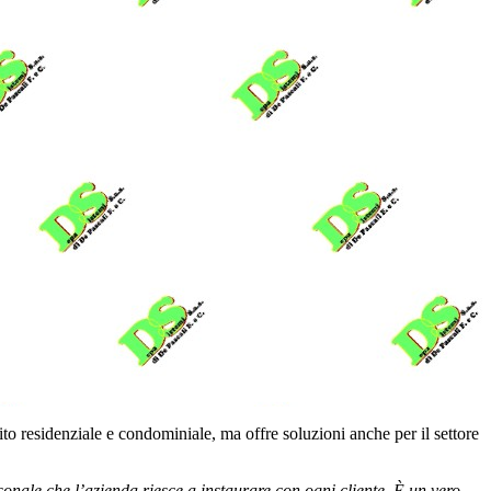
to residenziale e condominiale, ma offre soluzioni anche per il settore
sonale che l’azienda riesce a instaurare con ogni cliente. È un vero