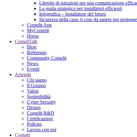
Libretto di istruzioni per una comunicazione effica
La guida strategica per installatori efficienti
Infografica – Installatore del futuro
Sicurezza della casa: 6 cose da sapere per protegger
Comelit App
MyComelit
Horus
ComeliTalk
Blog
Referenze
Community Comelit
News
Eventi
Azienda
Chi siamo
Il Gruppo
Valori
Sostenibilità
Cyber Security
Design
Comelit R&D
Certificazioni
Policies
Lavora con noi
Contatti