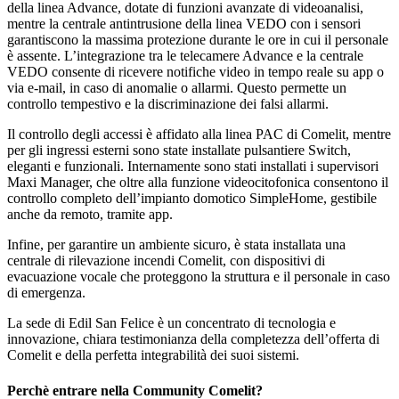
della linea Advance
, dotate di funzioni avanzate di videoanalisi,
mentre la
centrale antintrusione
della linea
VEDO
con i sensori
garantiscono la massima protezione durante le ore in cui il personale
è assente. L’integrazione tra le telecamere Advance e la centrale
VEDO consente di ricevere notifiche video in tempo reale su app o
via e-mail, in caso di anomalie o allarmi. Questo permette un
controllo tempestivo e la discriminazione dei falsi allarmi.
Il controllo degli accessi è affidato alla linea
PAC
di Comelit, mentre
per gli ingressi esterni sono state installate pulsantiere
Switch
,
eleganti e funzionali. Internamente sono stati installati i supervisori
Maxi Manager
, che oltre alla funzione videocitofonica consentono il
controllo completo dell’impianto domotico SimpleHome, gestibile
anche da remoto, tramite app.
Infine, per garantire un ambiente sicuro, è stata installata una
centrale di rilevazione incendi Comelit
, con dispositivi di
evacuazione vocale che proteggono la struttura e il personale in caso
di emergenza.
La sede di Edil San Felice è un concentrato di tecnologia e
innovazione, chiara testimonianza della completezza dell’offerta di
Comelit e della perfetta integrabilità dei suoi sistemi.
Perchè entrare nella
Community
Comelit?