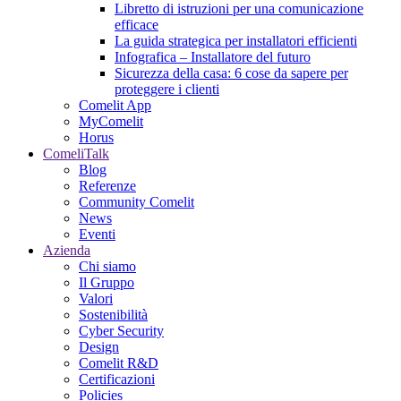
Libretto di istruzioni per una comunicazione
efficace
La guida strategica per installatori efficienti
Infografica – Installatore del futuro
Sicurezza della casa: 6 cose da sapere per
proteggere i clienti
Comelit App
MyComelit
Horus
ComeliTalk
Blog
Referenze
Community Comelit
News
Eventi
Azienda
Chi siamo
Il Gruppo
Valori
Sostenibilità
Cyber Security
Design
Comelit R&D
Certificazioni
Policies