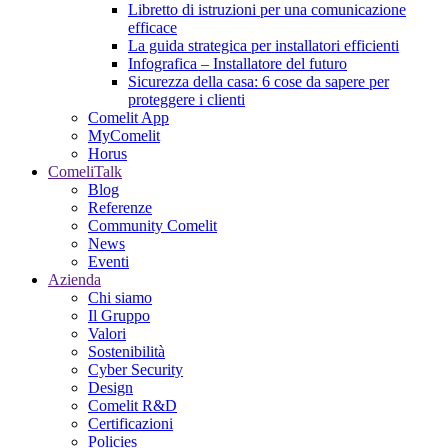
Libretto di istruzioni per una comunicazione
efficace
La guida strategica per installatori efficienti
Infografica – Installatore del futuro
Sicurezza della casa: 6 cose da sapere per
proteggere i clienti
Comelit App
MyComelit
Horus
ComeliTalk
Blog
Referenze
Community Comelit
News
Eventi
Azienda
Chi siamo
Il Gruppo
Valori
Sostenibilità
Cyber Security
Design
Comelit R&D
Certificazioni
Policies