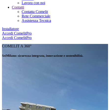
Lavora con noi
Contatti
Contatta Comelit
Rete Commerciale
Assistenza Tecnica
Installatore
Accedi
ComelitPro
Accedi
ComelitPro
COMELIT A 360°
SeiMilano: sicurezza integrata, innovazione e sostenibilità
.