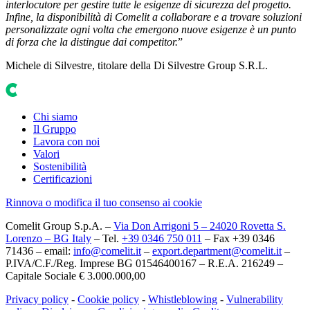
interlocutore per gestire tutte le esigenze di sicurezza del progetto.
Infine, la disponibilità di Comelit a collaborare e a trovare soluzioni
personalizzate ogni volta che emergono nuove esigenze è un punto
di forza che la distingue dai competitor.
”
Michele di Silvestre, titolare della Di Silvestre Group S.R.L.
Chi siamo
Il Gruppo
Lavora con noi
Valori
Sostenibilità
Certificazioni
Rinnova o modifica il tuo consenso ai cookie
Comelit Group S.p.A. –
Via Don Arrigoni 5 – 24020 Rovetta S.
Lorenzo – BG Italy
– Tel.
+39 0346 750 011
– Fax +39 0346
71436 – email:
info@comelit.it
–
export.department@comelit.it
–
P.IVA/C.F./Reg. Imprese BG 01546400167 – R.E.A. 216249 –
Capitale Sociale € 3.000.000,00
Privacy policy
-
Cookie policy
-
Whistleblowing
-
Vulnerability