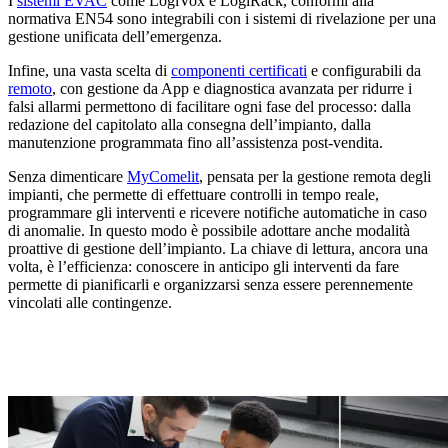
I
sistemi EVAC
come LogiVox e LogiRack, conformi alla
normativa EN54 sono integrabili con i sistemi di rivelazione per una
gestione unificata dell’emergenza.
Infine, una vasta scelta di
componenti certificat
i
e configurabili da
remoto
, con gestione da App e diagnostica avanzata per ridurre i
falsi allarmi permettono di facilitare ogni fase del processo: dalla
redazione del capitolato alla consegna dell’impianto, dalla
manutenzione programmata fino all’assistenza post-vendita.
Senza dimenticare
MyComelit
, pensata per la gestione remota degli
impianti, che permette di effettuare controlli in tempo reale,
programmare gli interventi e ricevere notifiche automatiche in caso
di anomalie. In questo modo è possibile adottare anche modalità
proattive
di gestione dell’impianto. La chiave di lettura, ancora una
volta, è l’
efficienza
: conoscere in anticipo gli interventi da fare
permette di pianificarli e organizzarsi senza essere perennemente
vincolati alle contingenze.