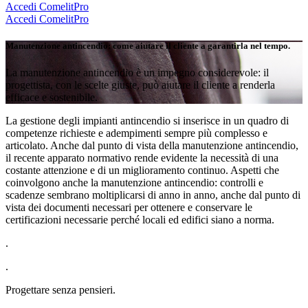
Accedi
ComelitPro
Accedi
ComelitPro
Manutenzione antincendio
: come aiutare il cliente a garantirla nel tempo
.
La manutenzione antincendio è un impegno considerevole: il
progettista, con le scelte giuste, può aiutare il cliente a renderla
efficace e sostenibile.
La gestione degli impianti antincendio si inserisce in un quadro di
competenze richieste e adempimenti sempre più complesso e
articolato. Anche dal punto di vista della manutenzione antincendio,
il recente apparato normativo rende evidente la necessità di una
costante attenzione e di un miglioramento continuo
. Aspetti che
coinvolgono anche la manutenzione antincendio: controlli e
scadenze sembrano moltiplicarsi di anno in anno, anche dal punto di
vista dei documenti necessari per ottenere e conservare le
certificazioni necessarie perché locali ed edifici siano a norma.
.
.
Progettare senza pensieri
.