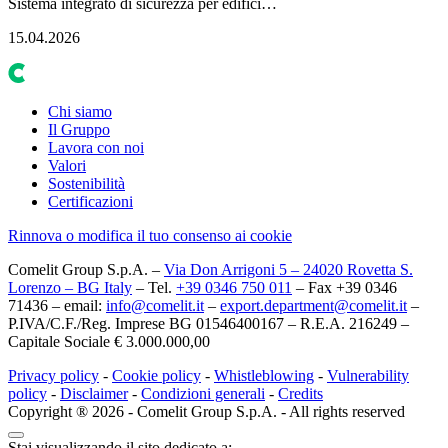
Sistema integrato di sicurezza per edifici…
15.04.2026
Chi siamo
Il Gruppo
Lavora con noi
Valori
Sostenibilità
Certificazioni
Rinnova o modifica il tuo consenso ai cookie
Comelit Group S.p.A. –
Via Don Arrigoni 5 – 24020 Rovetta S.
Lorenzo – BG Italy
– Tel.
+39 0346 750 011
– Fax +39 0346
71436 – email:
info@comelit.it
–
export.department@comelit.it
–
P.IVA/C.F./Reg. Imprese BG 01546400167 – R.E.A. 216249 –
Capitale Sociale € 3.000.000,00
Privacy policy
-
Cookie policy
-
Whistleblowing
-
Vulnerability
policy
-
Disclaimer
-
Condizioni generali
-
Credits
Copyright ® 2026 - Comelit Group S.p.A. - All rights reserved
Stai visualizzando il sito dedicato a: