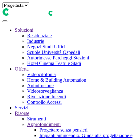
Soluzioni
Residenziale
Industrie
Negozi Studi Uffici
Scuole Università Ospedali
Autorimesse Parcheggi Stazioni
Hotel Cinema Teatri e Stadi
Offerta
Videocitofonia
Home & Building Automation
Antintrusione
Videosorveglianza
Rivelazione Incendi
Controllo Accessi
Servizi
Risorse
Strumenti
Approfondimenti
Progettare senza pensieri
Impianti antincendio. Guida alla progettazione e