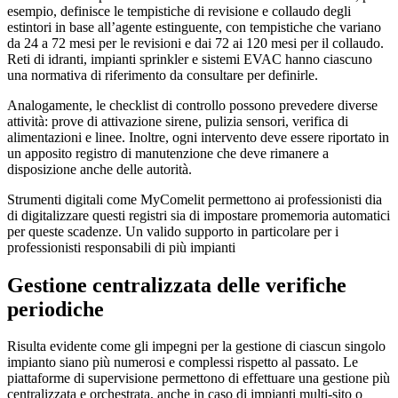
esempio, definisce le tempistiche di revisione e collaudo degli
estintori in base all’agente estinguente, con tempistiche che variano
da 24 a 72 mesi per le revisioni e dai 72 ai 120 mesi per il collaudo.
Reti di idranti, impianti sprinkler e sistemi EVAC hanno ciascuno
una normativa di riferimento da consultare per definirle.
Analogamente, le
checklist
di controllo possono prevedere diverse
attività: prove di attivazione sirene, pulizia sensori, verifica di
alimentazioni e linee. Inoltre, ogni intervento deve essere riportato in
un apposito registro di manutenzione che deve rimanere a
disposizione anche delle autorità.
Strumenti digitali come MyComelit permettono ai professionisti dia
di
digitalizzare questi registri
sia di impostare
promemoria automatici
per queste scadenze. Un valido supporto in particolare per i
professionisti responsabili di più impianti
Gestione centralizzata
delle verifiche
periodiche
Risulta evidente come gli impegni per la gestione di ciascun singolo
impianto siano più numerosi e complessi rispetto al passato. Le
piattaforme di supervisione
permettono di effettuare una gestione più
centralizzata e orchestrata, anche in caso di impianti multi-sito o