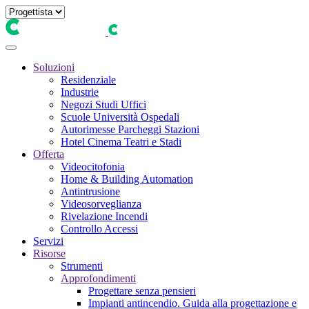
Soluzioni
Residenziale
Industrie
Negozi Studi Uffici
Scuole Università Ospedali
Autorimesse Parcheggi Stazioni
Hotel Cinema Teatri e Stadi
Offerta
Videocitofonia
Home & Building Automation
Antintrusione
Videosorveglianza
Rivelazione Incendi
Controllo Accessi
Servizi
Risorse
Strumenti
Approfondimenti
Progettare senza pensieri
Impianti antincendio. Guida alla progettazione e