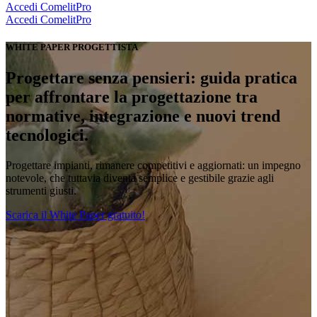
Accedi
ComelitPro
Accedi
ComelitPro
WHITE PAPER PROGETTISTA
Progettare senza pensieri
:
guida pratica
per affrontare la progettazione tra
normative, integrazione e nuovi trend
tecnologici
.
Progettare impianti, rimanere competitivi e aggiornati: un impegno
notevole, che tuttavia diventa semplice e gestibile grazie agli
strumenti giusti.
Scarica il White Paper gratuito!