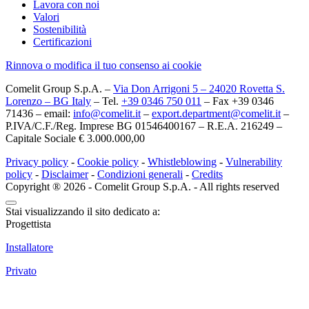
Lavora con noi
Valori
Sostenibilità
Certificazioni
Rinnova o modifica il tuo consenso ai cookie
Comelit Group S.p.A. –
Via Don Arrigoni 5 – 24020 Rovetta S.
Lorenzo – BG Italy
– Tel.
+39 0346 750 011
– Fax +39 0346
71436 – email:
info@comelit.it
–
export.department@comelit.it
–
P.IVA/C.F./Reg. Imprese BG 01546400167 – R.E.A. 216249 –
Capitale Sociale € 3.000.000,00
Privacy policy
-
Cookie policy
-
Whistleblowing
-
Vulnerability
policy
-
Disclaimer
-
Condizioni generali
-
Credits
Copyright ® 2026 - Comelit Group S.p.A. - All rights reserved
Stai visualizzando il sito dedicato a:
Progettista
Installatore
Privato