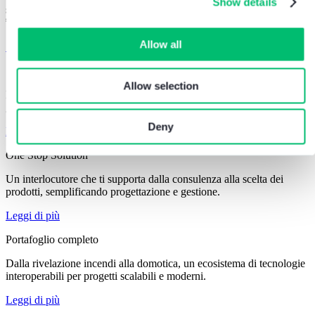
Show details
Scopri come progettare con più controllo, meno imprevisti e il supporto di un partner
sempre al tuo fianco!
Allow all
Scarica il White Paper
Sicurezza integrata
Allow selection
Integrare antincendio, videosorveglianza e building automation
garantisce massima efficienza e sicurezza in un unico sistema.
Deny
Leggi di più
One Stop Solution
Un interlocutore che ti supporta dalla consulenza alla scelta dei
prodotti, semplificando progettazione e gestione.
Leggi di più
Portafoglio completo
Dalla rivelazione incendi alla domotica, un ecosistema di tecnologie
interoperabili per progetti scalabili e moderni.
Leggi di più