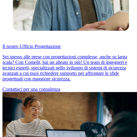
Il nostro Ufficio Progettazione
Sei spesso alle prese con progettazioni complesse, anche su larga
scala? Con Comelit, hai un alleato in più! Un team di ingegneri e
tecnici esperti, specializzati nello sviluppo di sistemi di sicurezza
avanzati a cui puoi richiedere supporto per affrontare le sfide
progettuali con maggiore sicurezza.
Contattaci per una consulenza