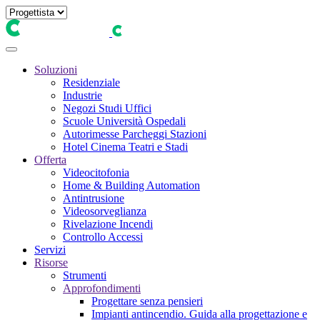
Soluzioni
Residenziale
Industrie
Negozi Studi Uffici
Scuole Università Ospedali
Autorimesse Parcheggi Stazioni
Hotel Cinema Teatri e Stadi
Offerta
Videocitofonia
Home & Building Automation
Antintrusione
Videosorveglianza
Rivelazione Incendi
Controllo Accessi
Servizi
Risorse
Strumenti
Approfondimenti
Progettare senza pensieri
Impianti antincendio. Guida alla progettazione e