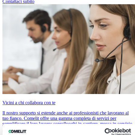
Contattaci subito
Vicini a chi collabora con te
Il nostro supporto si estende anche ai professionisti che lavorano al
tuo fianco. Comelit offre una gamma completa di servizi per
semplificare il loro lavoro: sopralluoghi in cantiere, messa in servizio
gratuita, gestione e manutenzione da remoto degli impianti e molto
altro ancora.