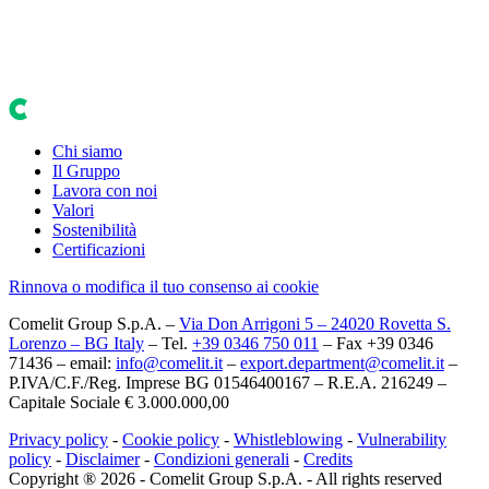
Chi siamo
Il Gruppo
Lavora con noi
Valori
Sostenibilità
Certificazioni
Rinnova o modifica il tuo consenso ai cookie
Comelit Group S.p.A. –
Via Don Arrigoni 5 – 24020 Rovetta S.
Lorenzo – BG Italy
– Tel.
+39 0346 750 011
– Fax +39 0346
71436 – email:
info@comelit.it
–
export.department@comelit.it
–
P.IVA/C.F./Reg. Imprese BG 01546400167 – R.E.A. 216249 –
Capitale Sociale € 3.000.000,00
Privacy policy
-
Cookie policy
-
Whistleblowing
-
Vulnerability
policy
-
Disclaimer
-
Condizioni generali
-
Credits
Copyright ® 2026 - Comelit Group S.p.A. - All rights reserved