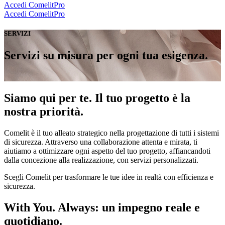
Accedi
ComelitPro
Accedi
ComelitPro
SERVIZI
Servizi su misura per ogni tua esigenza
.
Siamo qui per te.
Il tuo progetto è la
nostra priorità.
Comelit
è il tuo alleato strategico nella
progettazione di
tutti i sistemi
di sicurezza.
Attraverso una collaborazione attenta e mirata, ti
aiutiamo a ottimizzare ogni aspetto del tuo progetto, affiancandoti
dalla concezione alla realizzazione, con
servizi personalizzati
.
Scegli Comelit per trasformare le tue idee in realtà con efficienza e
sicurezza.
With You. Always: un impegno reale e
quotidiano
.