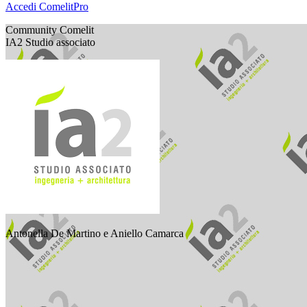
Accedi
ComelitPro
Community Comelit
IA2 Studio associato
Antonella De Martino e Aniello Camarca