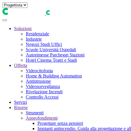
Soluzioni
Residenziale
Industrie
Negozi Studi Uffici
Scuole Università Ospedali
Autorimesse Parcheggi Stazioni
Hotel Cinema Teatri e Stadi
Offerta
Videocitofonia
Home & Building Automation
Antintrusione
Videosorveglianza
Rivelazione Incendi
Controllo Accessi
Servizi
Risorse
Strumenti
Approfondimenti
Progettare senza pensieri
Impianti antincendio. Guida alla progettazione e all