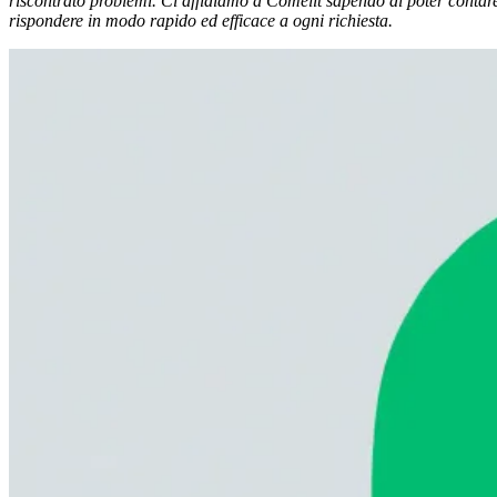
riscontrato problemi. Ci affidiamo a Comelit sapendo di poter contare s
rispondere in modo rapido ed efficace a ogni richiesta.