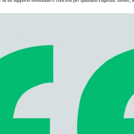
u un supporto immediato e concreto per qualsiasi esigenza. Inoltre, la p