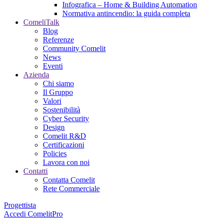
Infografica – Home & Building Automation
Normativa antincendio: la guida completa
ComeliTalk
Blog
Referenze
Community Comelit
News
Eventi
Azienda
Chi siamo
Il Gruppo
Valori
Sostenibilità
Cyber Security
Design
Comelit R&D
Certificazioni
Policies
Lavora con noi
Contatti
Contatta Comelit
Rete Commerciale
Progettista
Accedi
ComelitPro