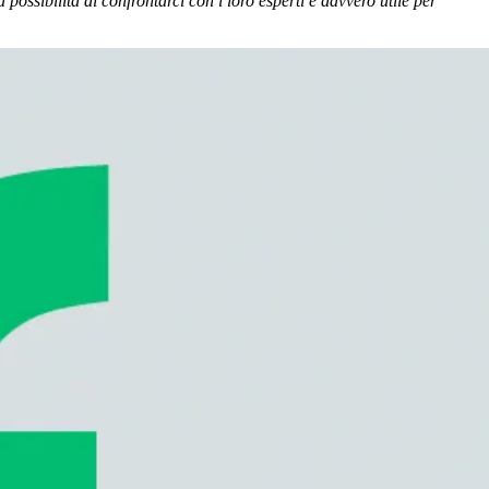
ossibilità di confrontarci con i loro esperti è davvero utile per