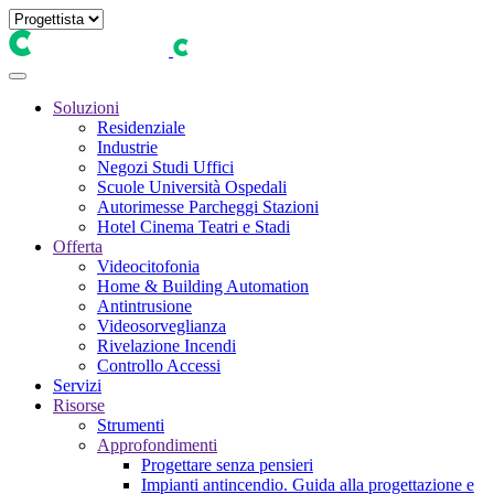
Soluzioni
Residenziale
Industrie
Negozi Studi Uffici
Scuole Università Ospedali
Autorimesse Parcheggi Stazioni
Hotel Cinema Teatri e Stadi
Offerta
Videocitofonia
Home & Building Automation
Antintrusione
Videosorveglianza
Rivelazione Incendi
Controllo Accessi
Servizi
Risorse
Strumenti
Approfondimenti
Progettare senza pensieri
Impianti antincendio. Guida alla progettazione e