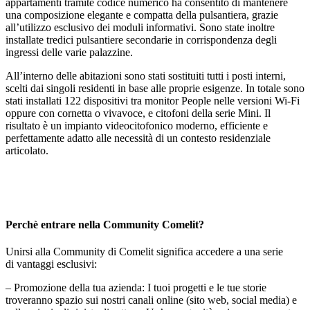
appartamenti tramite codice numerico ha consentito di mantenere
una composizione elegante e compatta della pulsantiera, grazie
all’utilizzo esclusivo dei moduli informativi. Sono state inoltre
installate
tredici pulsantiere secondarie
in corrispondenza degli
ingressi delle varie palazzine.
All’interno delle abitazioni sono stati sostituiti tutti i posti interni,
scelti dai singoli residenti in base alle proprie esigenze. In totale sono
stati installati
122 dispositivi tra monitor People
nelle
versioni Wi-Fi
oppure con cornetta o vivavoce, e
citofoni della serie Mini.
Il
risultato è un impianto videocitofonico moderno, efficiente e
perfettamente adatto alle necessità di un contesto residenziale
articolato.
Perchè entrare nella
Community
Comelit?
Unirsi alla
Community
di Comelit significa accedere a una serie
di
vantaggi esclusivi
:
–
Promozione della tua azienda
: I tuoi progetti e le tue storie
troveranno spazio sui nostri canali online (sito web, social media) e