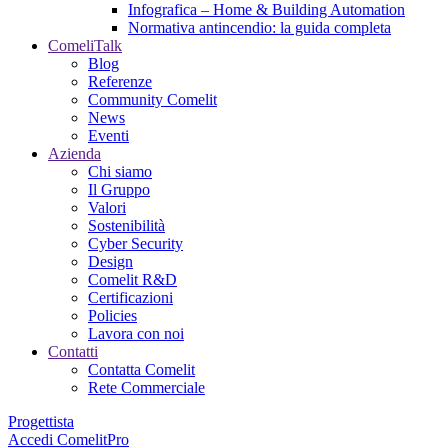
Infografica – Home & Building Automation
Normativa antincendio: la guida completa
ComeliTalk
Blog
Referenze
Community Comelit
News
Eventi
Azienda
Chi siamo
Il Gruppo
Valori
Sostenibilità
Cyber Security
Design
Comelit R&D
Certificazioni
Policies
Lavora con noi
Contatti
Contatta Comelit
Rete Commerciale
Progettista
Accedi
ComelitPro