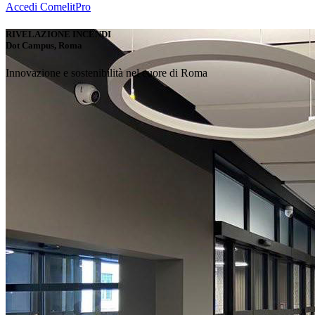
Accedi
ComelitPro
RIVELAZIONE INCENDI
Dot Campus, Roma
Innovazione e sostenibilità nel cuore di Roma