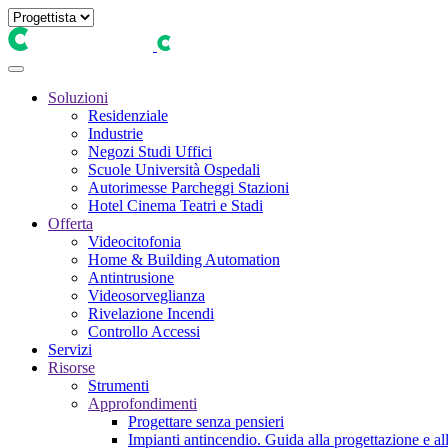
Soluzioni
Residenziale
Industrie
Negozi Studi Uffici
Scuole Università Ospedali
Autorimesse Parcheggi Stazioni
Hotel Cinema Teatri e Stadi
Offerta
Videocitofonia
Home & Building Automation
Antintrusione
Videosorveglianza
Rivelazione Incendi
Controllo Accessi
Servizi
Risorse
Strumenti
Approfondimenti
Progettare senza pensieri
Impianti antincendio. Guida alla progettazione e all