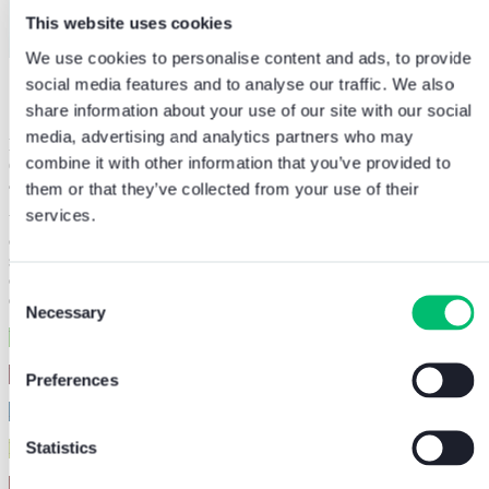
This website uses cookies
We use cookies to personalise content and ads, to provide
social media features and to analyse our traffic. We also
Sicurezza integrata
con soluzioni Comelit
share information about your use of our site with our social
media, advertising and analytics partners who may
L’installazione è stata realizzata da
Demer-Impianti S.r.l.
di Scafa
combine it with other information that you’ve provided to
(PE) e comprende sistemi di videocitofonia IP, videosorveglianza,
antintrusione, domotica, rivelazione incendi ed evacuazione vocale.
them or that they’ve collected from your use of their
services.
Uno dei principali vantaggi per l’azienda installatrice è stato poter
contare su Comelit come
unico interlocutore
per tutte le
soluzioni di
sicurezza
della struttura. Una scelta che ha
semplificato la gestione
operativa, ridotto i tempi
e garantito
maggiore efficienza
in ogni fase
Consent
del progetto.
Necessary
Selection
Videocitofonia
Videosorveglianza
Preferences
Antintrusione
Statistics
Domotica
Rivelazione incendi ed EVAC