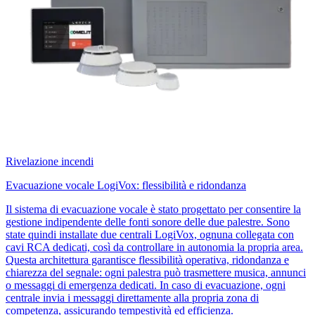
Rivelazione incendi
Evacuazione vocale LogiVox: flessibilità e ridondanza
Il sistema di evacuazione vocale è stato progettato per consentire la
gestione indipendente delle fonti sonore delle due palestre. Sono
state quindi installate due centrali LogiVox, ognuna collegata con
cavi RCA dedicati, così da controllare in autonomia la propria area.
Questa architettura garantisce flessibilità operativa, ridondanza e
chiarezza del segnale: ogni palestra può trasmettere musica, annunci
o messaggi di emergenza dedicati. In caso di evacuazione, ogni
centrale invia i messaggi direttamente alla propria zona di
competenza, assicurando tempestività ed efficienza.