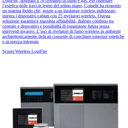
LogiFire, abbinata a 76 rivelatori di fumo e gas. Per rispettare
l’estetica delle travi in legno del primo piano, Comelit ha proposto
un sistema ibrido che, grazie a un traslatore wireless indirizzato,
integra i dispositivi cablati con 25 rivelatori wireless. Questa
soluzione garantisce massima affidabilità, dialogo continuo tra
centrale e dispositivi e possibilità di espansione futura senza
interventi invasivi. L’uso di rivelatori di fumo wireless in ambienti
architettonicamente delicati consente di conciliare esigenze estetiche
e sicurezza integrata
Scopri Wireless LogiFire