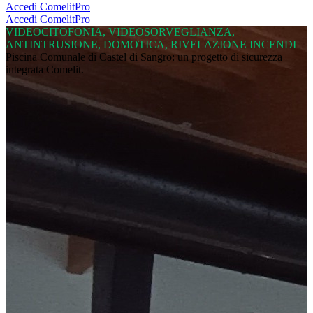
Accedi
ComelitPro
Accedi
ComelitPro
VIDEOCITOFONIA, VIDEOSORVEGLIANZA,
ANTINTRUSIONE, DOMOTICA, RIVELAZIONE INCENDI
Piscina Comunale di Castel di Sangro: un
progetto di sicurezza
integrata Comelit
.