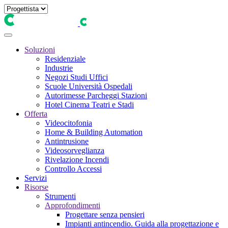
Soluzioni
Residenziale
Industrie
Negozi Studi Uffici
Scuole Università Ospedali
Autorimesse Parcheggi Stazioni
Hotel Cinema Teatri e Stadi
Offerta
Videocitofonia
Home & Building Automation
Antintrusione
Videosorveglianza
Rivelazione Incendi
Controllo Accessi
Servizi
Risorse
Strumenti
Approfondimenti
Progettare senza pensieri
Impianti antincendio. Guida alla progettazione e