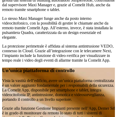
gestita dal sistema di building automation
SimpleHome
, controllabile
dal supervisore
Maxi Manager
e, grazie al Comelit Hub, anche da
remoto tramite smartphone o tablet.
Lo stesso Maxi Manager funge anche da posto interno
videocitofonico, con la possibilità di gestire le chiamate anche da
remoto tramite Comelit App. All’esterno, invece, è stata installata la
pulsantiera Quadra
, caratterizzata da un design essenziale ed
elegante.
La protezione perimetrale è affidata al sistema
antintrusione VEDO
,
connesso in Cloud. Grazie all’integrazione con le telecamere Next,
l’impianto include la funzione di
video-verifica
per visualizzare in
tempo reale i video degli eventi di allarme tramite la Comelit App.
Un’unica piattaforma di controllo
Vista la vastità dell’edificio, avere
un’unica piattaforma centralizzata
è un valore aggiunto fondamentale per i responsabili della sicurezza.
La Comelit App, disponibile per smartphone e tablet, integra
videocitofonia IP, antintrusione, domotica e videosorveglianza,
portando il controllo a un livello superiore.
Grazie alla funzione
Gestione Impianti
presente nell’App,
Demer Srl
è in grado di
monitorare da remoto lo stato di tutti i sistemi di