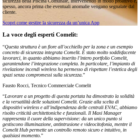
sicurezza
della Piscina Comunale, intervenendo in modo proattivo e,
spesso, ancora prima che eventuali anomalie vengano segnalate dal
cliente.
Scopri come gestire la sicurezza da un’unica App
La voce degli esperti Comelit:
“
Questa struttura è un fiore all’occhiello per la zona e un esempio
concreto di sicurezza integrata Comelit. È stato molto soddisfacente
lavorarci, in quanto abbiamo inserito l’intero portfolio Comelit,
garantendone l’integrazione completa. In particolare, l’impianto di
rivelazione incendi wireless ha permesso di rispettare l’estetica degli
spazi senza compromessi sulla sicurezza.
”
Fausto Rocci, Tecnico Commerciale Comelit
“
Lavorare a un progetto di questa portata ha dimostrato la solidità
e la versatilità delle soluzioni Comelit. Grazie alla scelta di
dispositivi wireless e all’indipendenza delle centrali EVAC, abbiamo
risolto criticità architettoniche e funzionali. Il Maxi Manager
rappresenta il cuore della supervisione: da un unico punto si
gestiscono illuminazione, antintrusione e videocitofonia, mentre il
Comelit Hub permette un controllo remoto sicuro e intuitivo, in
qualsiasi momento.
”