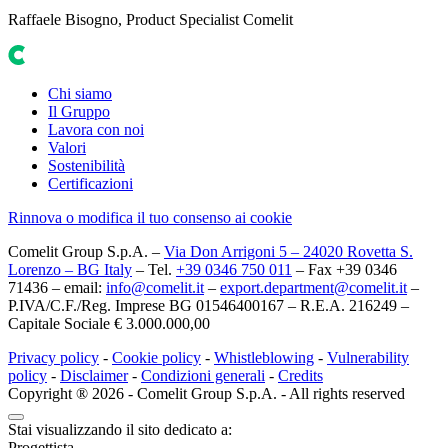
Raffaele Bisogno, Product Specialist Comelit
Chi siamo
Il Gruppo
Lavora con noi
Valori
Sostenibilità
Certificazioni
Rinnova o modifica il tuo consenso ai cookie
Comelit Group S.p.A. –
Via Don Arrigoni 5 – 24020 Rovetta S.
Lorenzo – BG Italy
– Tel.
+39 0346 750 011
– Fax +39 0346
71436 – email:
info@comelit.it
–
export.department@comelit.it
–
P.IVA/C.F./Reg. Imprese BG 01546400167 – R.E.A. 216249 –
Capitale Sociale € 3.000.000,00
Privacy policy
-
Cookie policy
-
Whistleblowing
-
Vulnerability
policy
-
Disclaimer
-
Condizioni generali
-
Credits
Copyright ® 2026 - Comelit Group S.p.A. - All rights reserved
Stai visualizzando il sito dedicato a:
Progettista