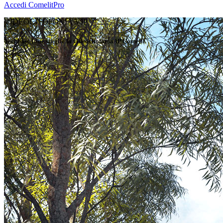
Accedi
ComelitPro
VIDEOCITOFONIA VIP
Techbase Linz sceglie la videocitofonia IP Comelit
.