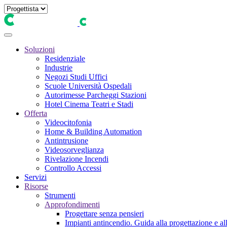
Soluzioni
Residenziale
Industrie
Negozi Studi Uffici
Scuole Università Ospedali
Autorimesse Parcheggi Stazioni
Hotel Cinema Teatri e Stadi
Offerta
Videocitofonia
Home & Building Automation
Antintrusione
Videosorveglianza
Rivelazione Incendi
Controllo Accessi
Servizi
Risorse
Strumenti
Approfondimenti
Progettare senza pensieri
Impianti antincendio. Guida alla progettazione e all