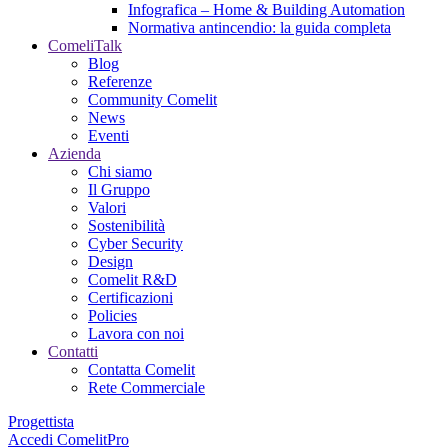
Infografica – Home & Building Automation
Normativa antincendio: la guida completa
ComeliTalk
Blog
Referenze
Community Comelit
News
Eventi
Azienda
Chi siamo
Il Gruppo
Valori
Sostenibilità
Cyber Security
Design
Comelit R&D
Certificazioni
Policies
Lavora con noi
Contatti
Contatta Comelit
Rete Commerciale
Progettista
Accedi
ComelitPro