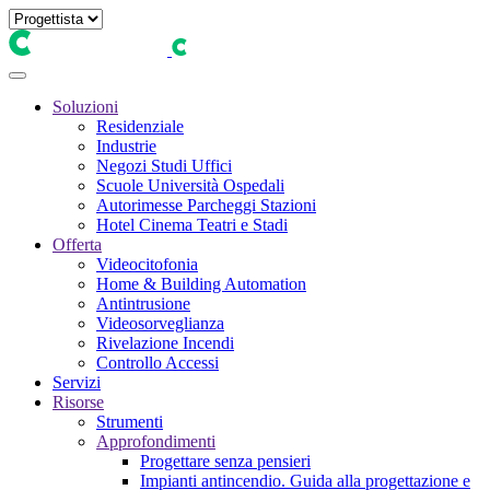
Soluzioni
Residenziale
Industrie
Negozi Studi Uffici
Scuole Università Ospedali
Autorimesse Parcheggi Stazioni
Hotel Cinema Teatri e Stadi
Offerta
Videocitofonia
Home & Building Automation
Antintrusione
Videosorveglianza
Rivelazione Incendi
Controllo Accessi
Servizi
Risorse
Strumenti
Approfondimenti
Progettare senza pensieri
Impianti antincendio. Guida alla progettazione e