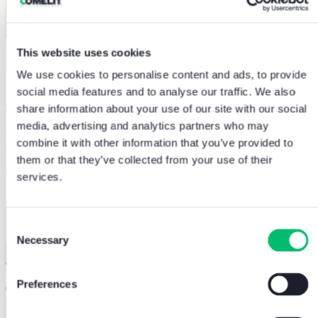
This website uses cookies
We use cookies to personalise content and ads, to provide
social media features and to analyse our traffic. We also
Kit espandibili
share information about your use of our site with our social
media, advertising and analytics partners who may
In una confezione tutto ciò che è necessario! Offriamo una vasta
combine it with other information that you’ve provided to
gamma di
kit versatili, convenienti ed espandibili
che includono tutti
i componenti necessari per un’installazione efficiente, rendendo la
them or that they’ve collected from your use of their
ricerca e la scelta dei prodotti più semplice che mai.
services.
Consent
Necessary
Selection
Preferences