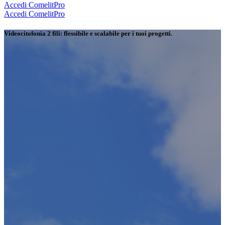
Accedi
ComelitPro
Accedi
ComelitPro
Videocitofonia 2 fili:
flessibile e scalabile per i tuoi progetti
.