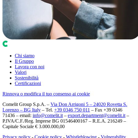
Chi siamo
Il Gruppo
Lavora con noi
Valori
Sostenibilità
Certificazioni
Rinnova o modifica il tuo consenso ai cookie
Comelit Group S.p.A. –
Via Don Arrigoni 5 – 24020 Rovetta S.
Lorenzo – BG Italy
– Tel.
+39 0346 750 011
– Fax +39 0346
71436 – email:
info@comelit.it
–
export.department@comelit.it
–
P.IVA/C.F./Reg. Imprese BG 01546400167 – R.E.A. 216249 –
Capitale Sociale € 3.000.000,00
Privacy policy
-
Cookie policy
-
Whistleblowing
-
Vulnerability