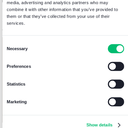
media, advertising and analytics partners who may
combine it with other information that you’ve provided to
Videocitofonia
them or that they’ve collected from your use of their
Miglior videocitofono: come scegliere per il…
services.
04.08.2026
Consent
Necessary
Selection
Preferences
Statistics
Marketing
Show details