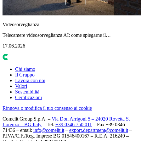
Videosorveglianza
Telecamere videosorveglianza AI: come spiegarne il…
17.06.2026
Chi siamo
Il Gruppo
Lavora con noi
Valori
Sostenibilità
Certificazioni
Rinnova o modifica il tuo consenso ai cookie
Comelit Group S.p.A. –
Via Don Arrigoni 5 – 24020 Rovetta S.
Lorenzo – BG Italy
– Tel.
+39 0346 750 011
– Fax +39 0346
71436 – email:
info@comelit.it
–
export.department@comelit.it
–
P.IVA/C.F./Reg. Imprese BG 01546400167 – R.E.A. 216249 –