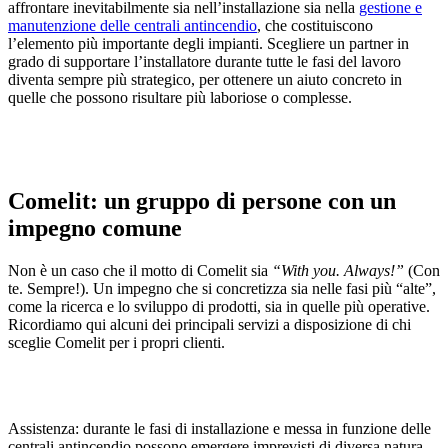
affrontare inevitabilmente sia nell’installazione sia nella
gestione e
manutenzione delle centrali antincendio
, che costituiscono
l’elemento più importante degli impianti. Scegliere un partner in
grado di supportare l’installatore durante tutte le fasi del lavoro
diventa sempre più strategico, per ottenere un
aiuto concreto in
quelle che possono risultare più laboriose o complesse.
Comelit: un gruppo di persone con un
impegno comune
Non è un caso che il motto di Comelit sia
“With you. Always!”
(Con
te. Sempre!). Un impegno che si concretizza sia nelle fasi più “alte”,
come
la ricerca e lo sviluppo di prodotti
, sia in quelle più operative.
Ricordiamo qui alcuni dei principali servizi a disposizione di chi
sceglie Comelit per i propri clienti.
Assistenza:
durante le fasi di installazione e messa in funzione delle
centrali antincendio possono emergere imprevisti di diversa natura.