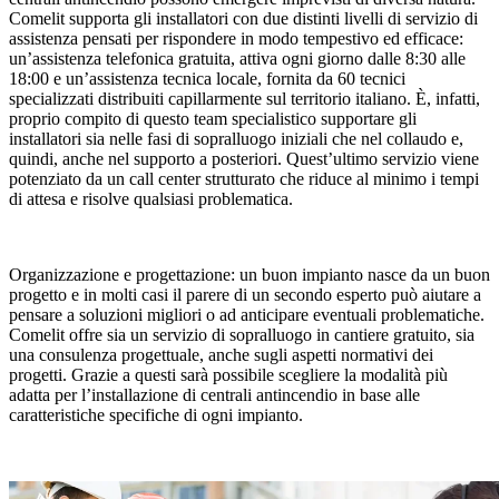
Comelit supporta gli installatori con
due distinti livelli di servizio di
assistenza
pensati per rispondere in modo tempestivo ed efficace:
un’
assistenza telefonica gratuita
, attiva ogni giorno dalle 8:30 alle
18:00 e un’
assistenza tecnica locale
, fornita da
60 tecnici
specializzati
distribuiti capillarmente sul territorio italiano. È, infatti,
proprio compito di questo team specialistico supportare gli
installatori sia nelle fasi di sopralluogo iniziali che nel collaudo e,
quindi, anche nel supporto a posteriori. Quest’ultimo servizio viene
potenziato da un
call center strutturato
che riduce al minimo i tempi
di attesa e
risolve qualsiasi problematica
.
Organizzazione e progettazione:
un buon impianto nasce da un buon
progetto e in molti casi il parere di un secondo esperto può aiutare a
pensare a soluzioni migliori o ad anticipare eventuali problematiche.
Comelit offre sia un servizio di
sopralluogo in cantiere gratuito
, sia
una
consulenza progettuale
, anche sugli aspetti normativi dei
progetti. Grazie a questi sarà possibile scegliere la modalità più
adatta per l’installazione di centrali antincendio in base alle
caratteristiche specifiche di ogni impianto.