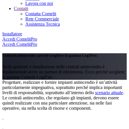
Lavora con noi
Contatti
Contatta Comelit
Rete Commerciale
Assistenza Tecnica
Installatore
Accedi
ComelitPro
Accedi
ComelitPro
Centrali antincendio
: perché scegliere la gamma LogiFire
.
Nella gestione e installazione delle centrali antincendio è
fondamentale avere un partner di riferimento.
Ecco perché scegliere
la gamma Comelit LogiFire
.
Progettare, realizzare e fornire impianti antincendio è un’attività
particolarmente impegnativa, soprattutto perché implica importanti
livelli di responsabilità, soprattutto all’interno dello
scenario attuale
.
Le centrali antincendio, che regolano gli impianti, devono essere
quindi realizzate con una particolare attenzione, sia nelle fasi
operative, sia nella scelta di risorse e componenti.
.
.