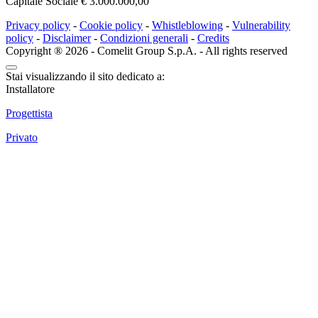
Capitale Sociale € 3.000.000,00
Privacy policy
-
Cookie policy
-
Whistleblowing
-
Vulnerability
policy
-
Disclaimer
-
Condizioni generali
-
Credits
Copyright ® 2026 - Comelit Group S.p.A. - All rights reserved
Stai visualizzando il sito dedicato a:
Installatore
Progettista
Privato