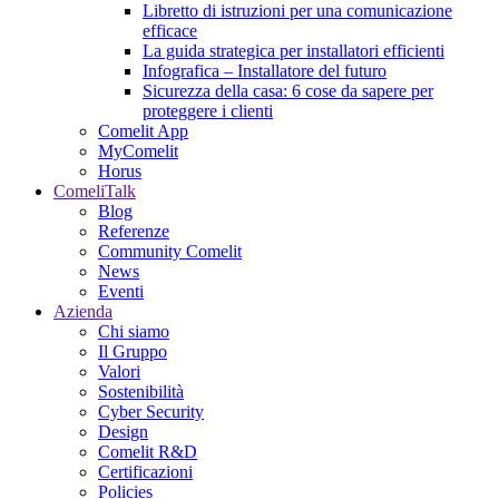
Libretto di istruzioni per una comunicazione
efficace
La guida strategica per installatori efficienti
Infografica – Installatore del futuro
Sicurezza della casa: 6 cose da sapere per
proteggere i clienti
Comelit App
MyComelit
Horus
ComeliTalk
Blog
Referenze
Community Comelit
News
Eventi
Azienda
Chi siamo
Il Gruppo
Valori
Sostenibilità
Cyber Security
Design
Comelit R&D
Certificazioni
Policies