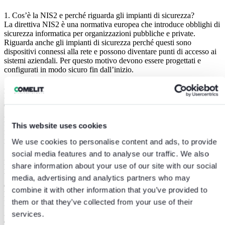
1. Cos’è la NIS2 e perché riguarda gli impianti di sicurezza?
La direttiva NIS2 è una normativa europea che introduce obblighi di
sicurezza informatica per organizzazioni pubbliche e private.
Riguarda anche gli impianti di sicurezza perché questi sono
dispositivi connessi alla rete e possono diventare punti di accesso ai
sistemi aziendali. Per questo motivo devono essere progettati e
configurati in modo sicuro fin dall’inizio.
2. La NIS2 si applica direttamente agli installatori?
La NIS2 non si applica direttamente agli installatori, ma ai loro
clienti, come aziende, enti pubblici e infrastrutture critiche. Tuttavia,
gli installatori sono coinvolti perché fanno parte della catena di
fornitura. I clienti soggetti alla normativa richiedono quindi ai
This website uses cookies
fornitori di rispettare determinati standard di sicurezza, soprattutto
nella configurazione e gestione degli impianti connessi.
We use cookies to personalise content and ads, to provide
social media features and to analyse our traffic. We also
3.Cosa deve fare un installatore per lavorare con clienti soggetti a
share information about your use of our site with our social
NIS2?
Un installatore deve adottare procedure di installazione sicura e
media, advertising and analytics partners who may
documentarle. Questo include il cambio delle credenziali di default,
combine it with other information that you’ve provided to
l’aggiornamento del firmware e la configurazione corretta della rete.
them or that they’ve collected from your use of their
Inoltre, deve essere in grado di fornire informazioni chiare sulla
gestione della sicurezza nel tempo, come aggiornamenti e gestione
services.
delle vulnerabilità.