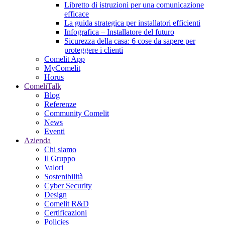
Libretto di istruzioni per una comunicazione
efficace
La guida strategica per installatori efficienti
Infografica – Installatore del futuro
Sicurezza della casa: 6 cose da sapere per
proteggere i clienti
Comelit App
MyComelit
Horus
ComeliTalk
Blog
Referenze
Community Comelit
News
Eventi
Azienda
Chi siamo
Il Gruppo
Valori
Sostenibilità
Cyber Security
Design
Comelit R&D
Certificazioni
Policies