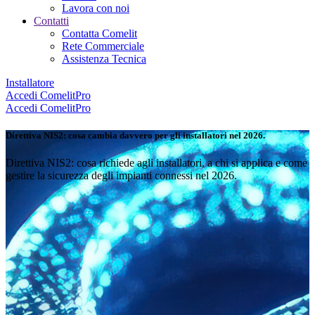
Lavora con noi
Contatti
Contatta Comelit
Rete Commerciale
Assistenza Tecnica
Installatore
Accedi
ComelitPro
Accedi
ComelitPro
Direttiva NIS2:
cosa cambia davvero per gli installatori nel 2026
.
Direttiva NIS2: cosa richiede agli installatori, a chi si applica e come
gestire la sicurezza degli impianti connessi nel 2026.