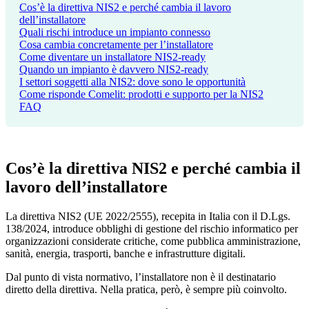
Cos’è la direttiva NIS2 e perché cambia il lavoro
dell’installatore
Quali rischi introduce un impianto connesso
Cosa cambia concretamente per l’installatore
Come diventare un installatore NIS2-ready
Quando un impianto è davvero NIS2-ready
I settori soggetti alla NIS2: dove sono le opportunità
Come risponde Comelit: prodotti e supporto per la NIS2
FAQ
Cos’è la direttiva NIS2
e perché cambia il
lavoro dell’installatore
La direttiva NIS2 (UE 2022/2555), recepita in Italia con il D.Lgs.
138/2024, introduce obblighi di gestione del rischio informatico per
organizzazioni considerate critiche, come pubblica amministrazione,
sanità, energia, trasporti, banche e infrastrutture digitali.
Dal punto di vista normativo, l’installatore non è il destinatario
diretto della direttiva. Nella pratica, però, è sempre più coinvolto.