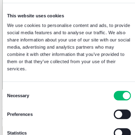
This website uses cookies
We use cookies to personalise content and ads, to provide
social media features and to analyse our traffic. We also
share information about your use of our site with our social
media, advertising and analytics partners who may
combine it with other information that you’ve provided to
them or that they’ve collected from your use of their
services.
Consent
Necessary
Selection
Videocitofonia
Miglior videocitofono: come scegliere per il…
Preferences
04.08.2026
Statistics