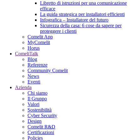
Libretto di istruzioni per una comunicazione
efficace
La guida strategica per installatori efficienti
Infografica – Installatore del futuro
Sicurezza della casa: 6 cose da sapere per
proteggere i clienti
Comelit App
MyComelit
Horus
ComeliTalk
Blog
Referenze
Community Comelit
News
Eventi
Azienda
Chi siamo
Il Gruppo
Valori
Sostenibilità
Cyber Security
Design
Comelit R&D
Certificazioni
Policies