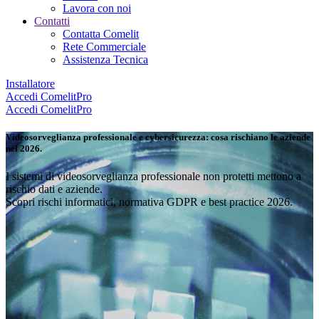
Lavora con noi
Contatti
Contatta Comelit
Rete Commerciale
Assistenza Tecnica
Installatore
Accedi
ComelitPro
Accedi
ComelitPro
Videosorveglianza professionale e cybersicurezza:
cosa rischiano le aziende
nel 2026
.
I sistemi di videosorveglianza professionale non protetti mettono a
rischio dati e aziende.
Scopri rischi informatici, normativa GDPR e best practice 2026.