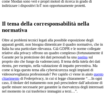
come
Shodan
sono veri e propri motori di ricerca in grado di
indirizzare i dispositivi IoT non opportunamente protetti.
Il tema della
corresponsabilità
nella
normativa
Oltre ai problemi tecnici legati alla possibile esposizione degli
apparati gestiti,
non bisogna dimenticare il quadro normativo
, che in
Italia ha una particolare rilevanza. Già GDPR e le norme collegate
relative alla privacy offrono un quadro complesso (fortunatamente il
Garante per la protezione dei dati personali ha una
pagina
sul
proprio sito che funge da vademecum). Il tema della tutela dei dati
rientra, per esempio, nella
valutazione di impatto preventiva
. Ma
come si lega questo tema alla cybersicurezza negli impianti di
videosorveglianza professionale? Per capirlo ci viene in aiuto
questo
chiarimento
di
Federprivacy
, in cui si legge chiaramente “…In ogni
caso, il titolare del trattamento non può prescindere
dall’adozione di
quelle misure necessarie per garantire la riservatezza degli interessati
nel momento in cui trasferisce immagini a terzi…”.