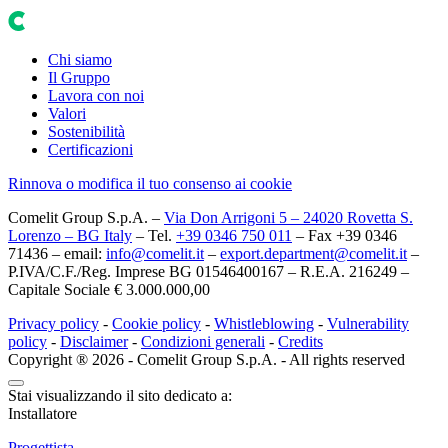
Chi siamo
Il Gruppo
Lavora con noi
Valori
Sostenibilità
Certificazioni
Rinnova o modifica il tuo consenso ai cookie
Comelit Group S.p.A. –
Via Don Arrigoni 5 – 24020 Rovetta S.
Lorenzo – BG Italy
– Tel.
+39 0346 750 011
– Fax +39 0346
71436 – email:
info@comelit.it
–
export.department@comelit.it
–
P.IVA/C.F./Reg. Imprese BG 01546400167 – R.E.A. 216249 –
Capitale Sociale € 3.000.000,00
Privacy policy
-
Cookie policy
-
Whistleblowing
-
Vulnerability
policy
-
Disclaimer
-
Condizioni generali
-
Credits
Copyright ® 2026 - Comelit Group S.p.A. - All rights reserved
Stai visualizzando il sito dedicato a:
Installatore
Progettista