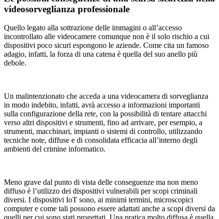
videosorveglianza professionale
Quello legato alla sottrazione delle immagini o all’accesso
incontrollato alle videocamere comunque
non è il solo rischio
a cui
dispositivi poco sicuri espongono le aziende. Come cita un famoso
adagio, infatti,
la forza di una catena è quella del suo anello più
debole
.
Un malintenzionato che acceda a una videocamera di sorveglianza
in modo indebito, infatti, avrà accesso a
informazioni importanti
sulla configurazione della rete, con la possibilità di tentare attacchi
verso altri dispositivi e strumenti, fino ad arrivare, per esempio, a
strumenti, macchinari, impianti o sistemi di controllo
, utilizzando
tecniche note, diffuse e di consolidata efficacia all’interno degli
ambienti del crimine informatico.
Meno grave dal punto di vista delle conseguenze ma non meno
diffuso è l’
utilizzo dei dispositivi vulnerabili per scopi criminali
diversi
. I dispositivi IoT sono, ai minimi termini, microscopici
computer e come tali possono essere adattati anche a scopi diversi da
quelli per cui sono stati progettati. Una pratica molto diffusa è quella