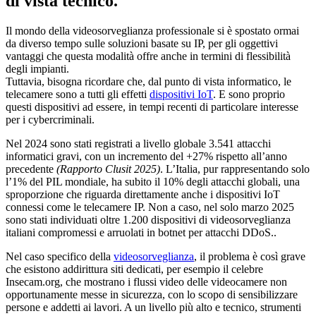
di vista tecnico.
Il mondo della videosorveglianza professionale si è spostato ormai
da diverso tempo sulle
soluzioni basate su IP
, per gli oggettivi
vantaggi che questa modalità offre anche in termini di flessibilità
degli impianti.
Tuttavia, bisogna ricordare che, dal punto di vista informatico, le
telecamere sono a tutti gli effetti
dispositivi IoT
.
E sono proprio
questi dispositivi ad essere, in tempi recenti
di particolare interesse
per i cybercriminali
.
Nel 2024 sono stati registrati a livello globale
3.541 attacchi
informatici gravi,
con un incremento del
+27% rispetto all’anno
precedente
(Rapporto Clusit 2025)
. L’Italia, pur rappresentando solo
l’1% del PIL mondiale, ha subito il
10% degli attacchi globali,
una
sproporzione che riguarda direttamente anche i dispositivi IoT
connessi come le telecamere IP. Non a caso, nel solo marzo 2025
sono stati individuati
oltre 1.200 dispositivi di videosorveglianza
italiani
compromessi e arruolati in botnet per attacchi DDoS.
.
Nel caso specifico della
videosorveglianza
,
il problema è così grave
che esistono addirittura siti dedicati, per esempio il celebre
Insecam.org, che
mostrano i flussi video delle videocamere non
opportunamente messe in sicurezza
, con lo scopo di sensibilizzare
persone e addetti ai lavori. A un livello più alto e tecnico, strumenti